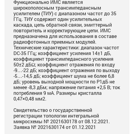
Функционально ИМС является
широкополосным трансимпедансным
усилителем (ТИУ) с диапазоном частот до 35
ГГц. ТИУ содержит один усилительных
каскада, цепь обратной связи, эмиттерный
повторитель и корректирующие цепи. ИМС
предназначена для использования в составе
радиофотонных приемных модулей.
Технические характеристики: диапазон частот
DC-35 ГГц; коэффициент усиления 14±1 дБ,
коэффициент трансимпедансного усиления
50±2 дБΩ; коэффициент отражения по входу
-9…-22 дБ; коэффициент отражения по выходу
-5…-14,5 дБ; коэффициент шума не более 6,8
дБ; уровень выходной мощности по P1дБ не
менее -8,3 дБм; напряжение питания +2,5 В; ток
потребления 9 мА. Размеры кристалла
0,47×0,48 мм2.
Свидетельство о государственной
регистрации топологии интегральной
микросхемы № 2021630178 от 08.12.2021.
Заявка № 2021630174 от 01.12.2021