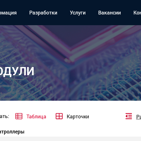
рмация
Разработки
Услуги
Вакансии
Ко
ОДУЛИ
ать:
Таблица
Карточки
Р
нтроллеры