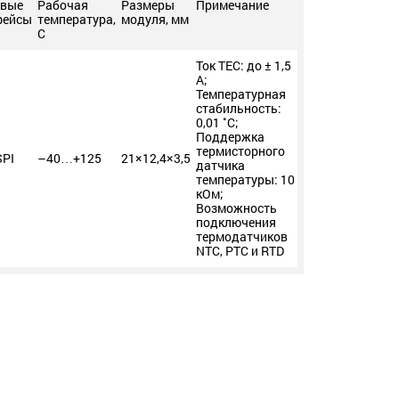
вые
Рабочая
Размеры
Примечание
фейсы
температура,
модуля, мм
С
Ток TEC: до ± 1,5
A;
Температурная
стабильность:
0,01 ˚С;
Поддержка
термисторного
SPI
–40…+125
21×12,4×3,5
датчика
температуры: 10
кОм;
Возможность
подключения
термодатчиков
NTC, PTC и RTD