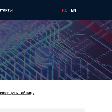
нтакты
RU
EN
азвернуть таблицу