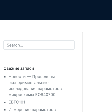
нтакты
RU
EN
Свежие записи
Новости — Проведены
экспериментальные
исследования параметров
микросхемы EOR40700
EBTC101
Измерение параметров