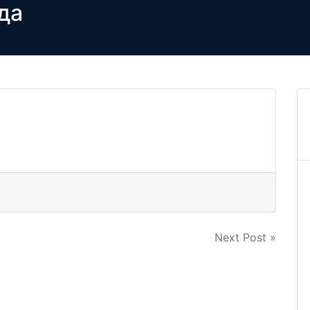
да
рмация
Разработки
Услуги
Вакансии
Ко
Next Post »